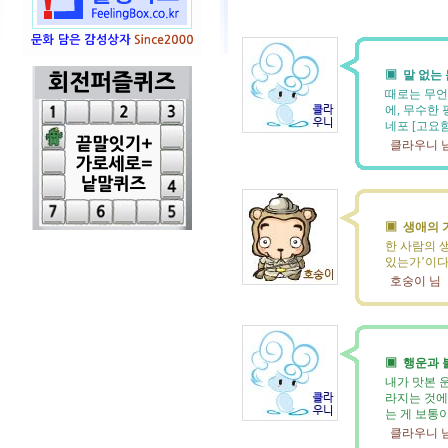
▣ 말 없는
때로는 무언
에, 무수한
네포 [고요
클라우니 
▣ 생애의 
한 사람의 
있는가’이다.
호숭이 님
▣ 행운과 
내가 맛본 
라지는 것에
는 게 보통이
클라우니 