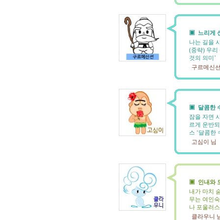
▣ 느리게 
나는 길을 
(중략) 우
것의 의미’
구르메신선
▣ 달콤한 
잠을 자면 
르게 운반되
스 ‘달콤한 
고심이 님
▣ 인내와 
내가 마치 
무는 여인숙
나 포울러스
클라우니 