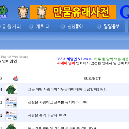
 English Wise Saying
365
지혜명언
&
Love is...
하루 한 알씩 먹는 마
65 영어명언
시네마 영어
영화에서 엄선한 명대사 및 영어회
O
SUBJECT
44
그는 어떤 사람이야? (누군가에 대해 궁금할 때) 0211
43
진실을 사랑하고 실수를 용서하라. 0302
42
사랑은 홍역과 같다. 0129
41
누군가를 위해선 기꺼이 녹아줄 수 있어. 0504