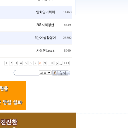
영화영어회화
11463
365 지혜명언
8449
3단어 생활영어
28892
사랑은 Love is
8969
1
2
3
4
5
6
7
8
9
10
113
,,,