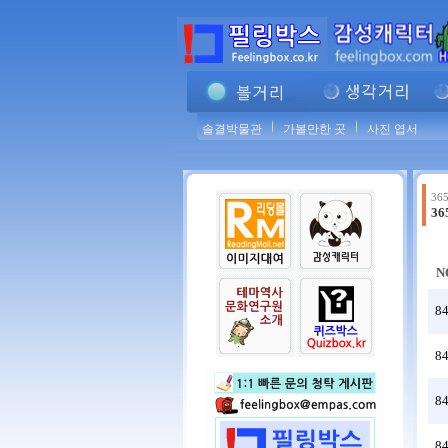
솔결박물관
가볼만한 곳
사진 엽서
365
3
N
8
8
8
8