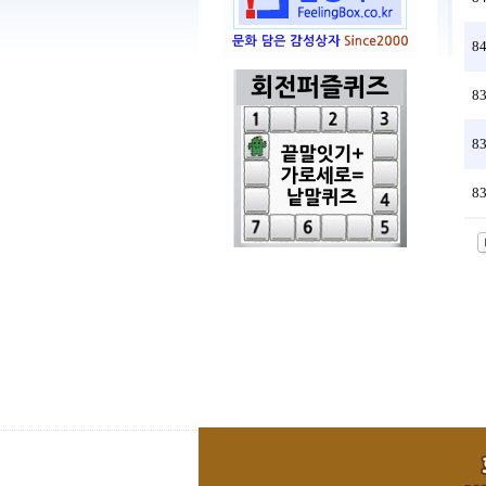
8
8
8
8