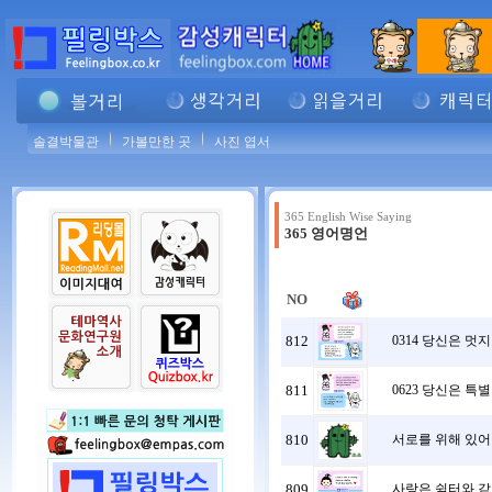
솔결박물관
가볼만한 곳
사진 엽서
365 English Wise Saying
365 영어명언
NO
812
0314 당신은 멋
811
0623 당신은 특
810
서로를 위해 있어 
809
사랑은 쉼터와 같다