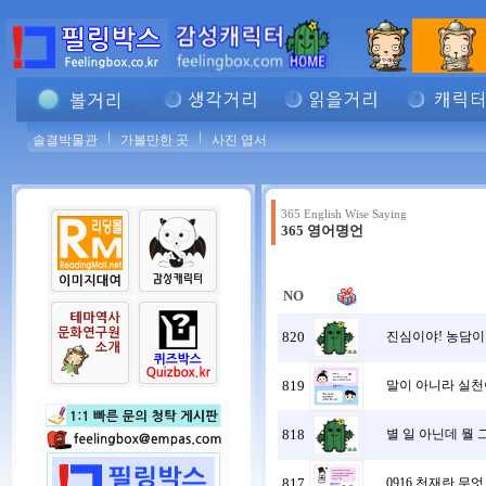
솔결박물관
가볼만한 곳
사진 엽서
365 English Wise Saying
365 영어명언
NO
820
진심이야! 농담이 아
819
말이 아니라 실천이
818
별 일 아닌데 뭘 그
817
0916 천재란 무