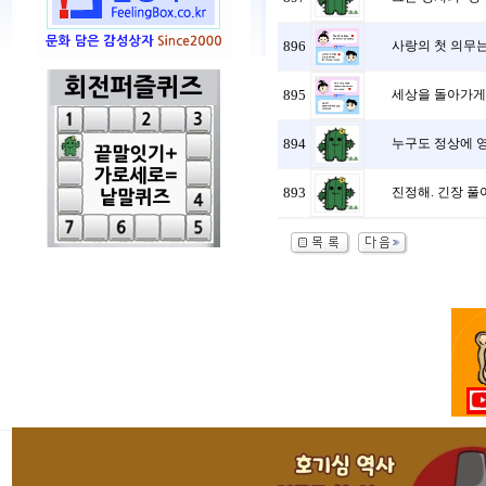
896
사랑의 첫 의무는
895
세상을 돌아가게 
894
누구도 정상에 영
893
진정해. 긴장 풀어.