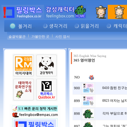
솔결박물관
가볼만한 곳
사진 엽서
365 English Wise Saying
365 영어명언
NO
900
0410 참된 친
899
0923 여자는 
898
각자 부담으로 하자
897
그는 정치의 ‘정’