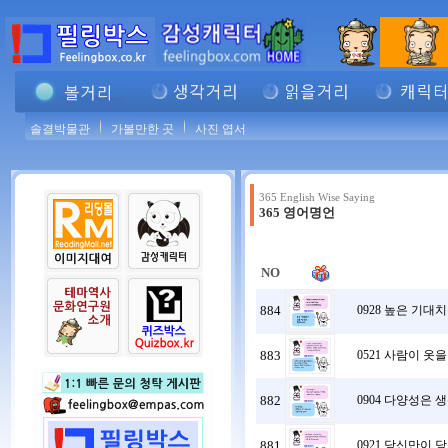
솔결박물관
가볼만한 곳
사진 엽서
365 English Wise Saying
365 영어명언
NO
884
0928 높은 기대
883
0521 사람이 옷
882
0904 다양성은 
881
0921 당신만이 