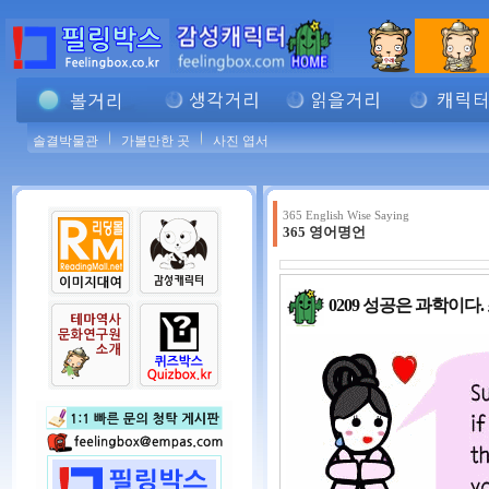
솔결박물관
가볼만한 곳
사진 엽서
365 English Wise Saying
365 영어명언
0209 성공은 과학이다