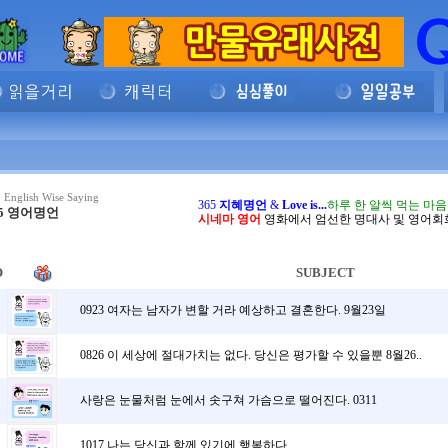
 English Wise Saying
365
지혜명언
&
Love is...
하루 한 알씩 먹는 마
65 영어명언
시네마 영어
영화에서 엄선한 명대사 및 영어회
O
SUBJECT
0923 여자는 남자가 변할 거라 예상하고 결혼한다. 9월23일
0826 이 세상에 절대가치는 없다. 당신은 평가할 수 있을뿐 8월26..
사랑은 눈물처럼 눈에서 솟구쳐 가슴으로 떨어진다. 0311
1017 나는 당신과 함께 있기에 행복하다.