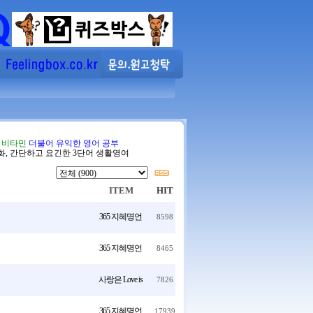
음 비타민
더불어 유익한 영어 공부
화, 간단하고 요긴한 3단어 생활영여
ITEM
HIT
365 지혜명언
8598
365 지혜명언
8465
사랑은 Love is
7826
365 지혜명언
17939