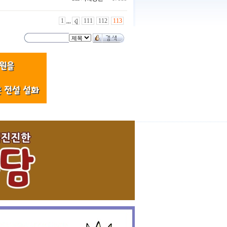
1
111
112
113
,,,