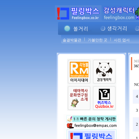
솔결박물관
가볼만한 곳
사진 엽서
365
3
N
4
3
2
1