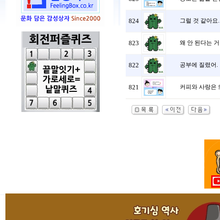
824
그럴 것 같아요. 
823
왜 안 된다는 거야
822
공부에 질렸어. 1
821
커피와 사랑은 뜨