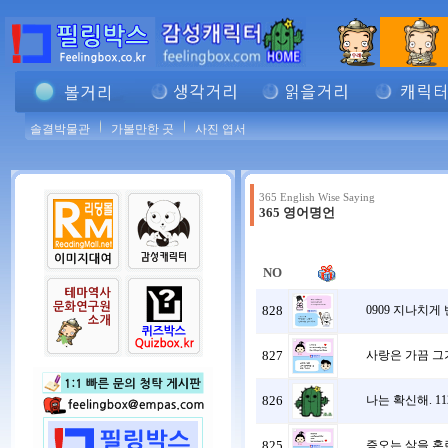
솔결박물관
가볼만한 곳
사진 엽서
365 English Wise Saying
365 영어명언
NO
828
0909 지나치게
827
사랑은 가끔 그가
826
나는 확신해. 11
825
증오는 삶을 혼