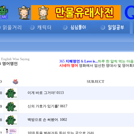
 English Wise Saying
365
지혜명언
&
Love is...
하루 한 알씩 먹는 마
65 영어명언
시네마 영어
영화에서 엄선한 명대사 및 영어회
O
SUBJECT
0
이게 바로 그거야! 0113
9
신의 가호가 있기를! 0617
8
백방으로 손 써봤어. 1002
7
1018 돈을 벌려거든 돈이 있는 곳으로 가라.