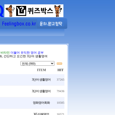
음 비타민
더불어 유익한 영어 공부
화, 간단하고 요긴한 3단어 생활영여
ITEM
HIT
3단어 생활영어
37265
3단어 생활영어
79436
영화영어회화
10585
365 지혜명언
16571