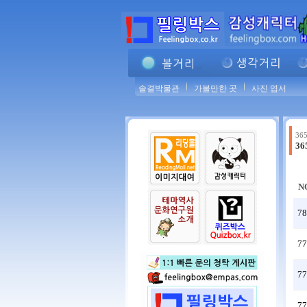
솔결박물관
가볼만한 곳
사진 엽서
365
3
N
78
77
77
77