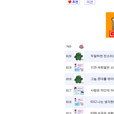
NO
820
두말하면 잔소리죠.
819
1126 속된말은 
818
그놈 콧대를 꺾어놔
817
사랑은 약간의 어
816
0312 나는 생각
815
0209 성공은 과