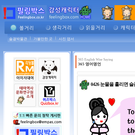
솔결박물관
가볼만한 곳
사진 엽서
365 English Wise Saying
365 영어명언
0426 눈물을 흘리면 